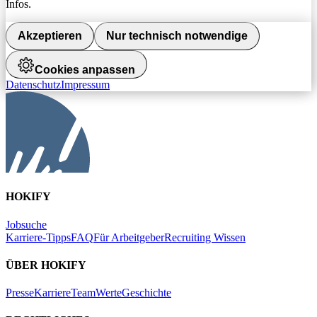
Infos.
Akzeptieren
Nur technisch notwendige
Cookies anpassen
Datenschutz
Impressum
HOKIFY
Jobsuche
Karriere-Tipps
FAQ
Für Arbeitgeber
Recruiting Wissen
ÜBER HOKIFY
Presse
Karriere
Team
Werte
Geschichte