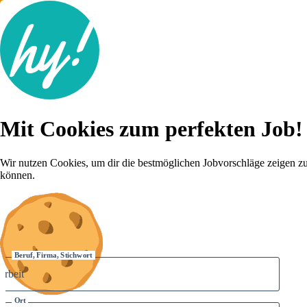
Jobsuche
Mit Cookies zum perfekten Job!
Lebenslauf
Für dich
Brutto-Netto Rechner
Wir nutzen Cookies, um dir die bestmöglichen Jobvorschläge zeigen z
Karriere-Tipps
können.
Inserat schalten
Anmelden
Beruf, Firma, Stichwort
Ort