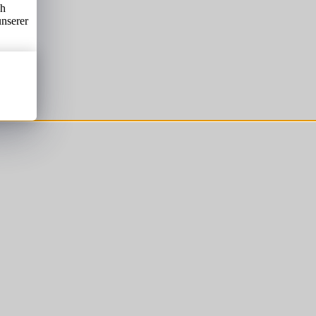
ch
unserer