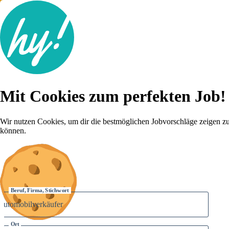
Jobsuche
Mit Cookies zum perfekten Job!
Lebenslauf
Für dich
Brutto-Netto Rechner
Wir nutzen Cookies, um dir die bestmöglichen Jobvorschläge zeigen z
Karriere-Tipps
können.
Inserat schalten
Anmelden
Beruf, Firma, Stichwort
Ort