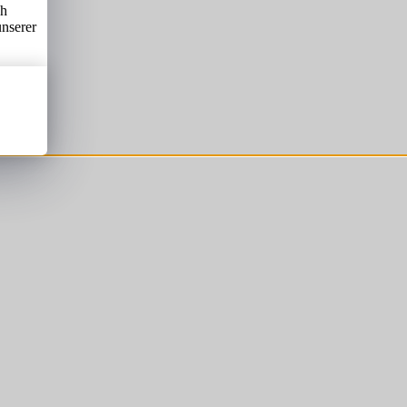
ch
unserer