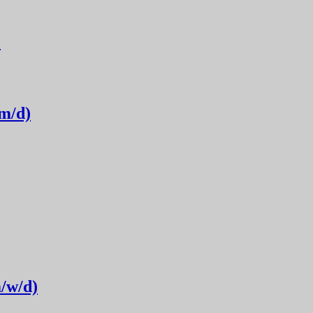
e
m/d)
/w/d)