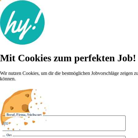
Jobsuche
Mit Cookies zum perfekten Job!
Lebenslauf
Für dich
Brutto-Netto Rechner
Wir nutzen Cookies, um dir die bestmöglichen Jobvorschläge zeigen z
Karriere-Tipps
können.
Inserat schalten
Anmelden
Beruf, Firma, Stichwort
Ort