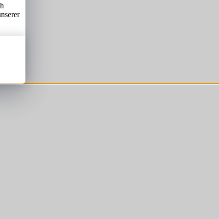
ch
unserer