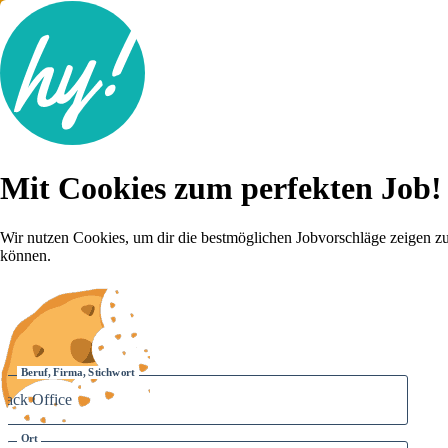
Jobsuche
Mit Cookies zum perfekten Job!
Lebenslauf
Für dich
Brutto-Netto Rechner
Wir nutzen Cookies, um dir die bestmöglichen Jobvorschläge zeigen z
Karriere-Tipps
können.
Inserat schalten
Anmelden
Beruf, Firma, Stichwort
Ort