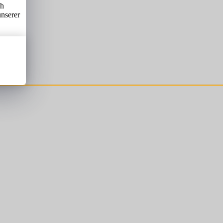
ch
unserer