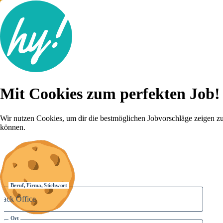
Jobsuche
Mit Cookies zum perfekten Job!
Lebenslauf
Für dich
Brutto-Netto Rechner
Wir nutzen Cookies, um dir die bestmöglichen Jobvorschläge zeigen z
Karriere-Tipps
können.
Inserat schalten
Anmelden
Beruf, Firma, Stichwort
Ort