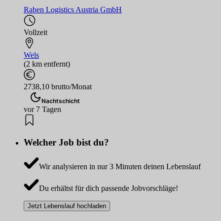
Raben Logistics Austria GmbH
Vollzeit
Wels
(2 km entfernt)
2738,10 brutto/Monat
Nachtschicht
vor 7 Tagen
Welcher Job bist du?
Wir analysieren in nur 3 Minuten deinen Lebenslauf
Du erhältst für dich passende Jobvorschläge!
Jetzt Lebenslauf hochladen