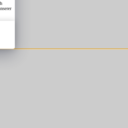
ch
unserer