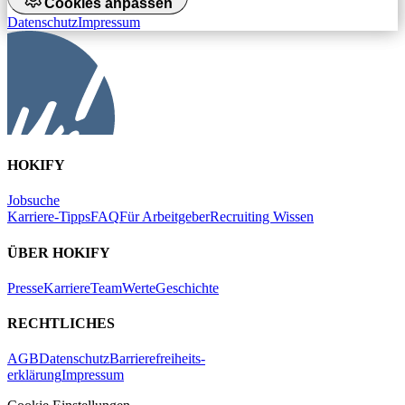
Cookies anpassen
Datenschutz
Impressum
HOKIFY
Jobsuche
Karriere-Tipps
FAQ
Für Arbeitgeber
Recruiting Wissen
ÜBER HOKIFY
Presse
Karriere
Team
Werte
Geschichte
RECHTLICHES
AGB
Datenschutz
Barrierefreiheits-
erklärung
Impressum