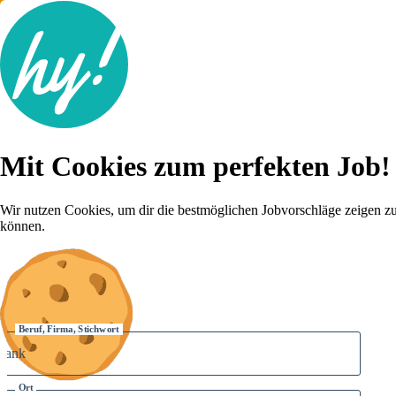
Jobsuche
Mit Cookies zum perfekten Job!
Lebenslauf
Für dich
Brutto-Netto Rechner
Wir nutzen Cookies, um dir die bestmöglichen Jobvorschläge zeigen z
Karriere-Tipps
können.
Inserat schalten
Anmelden
Beruf, Firma, Stichwort
Ort