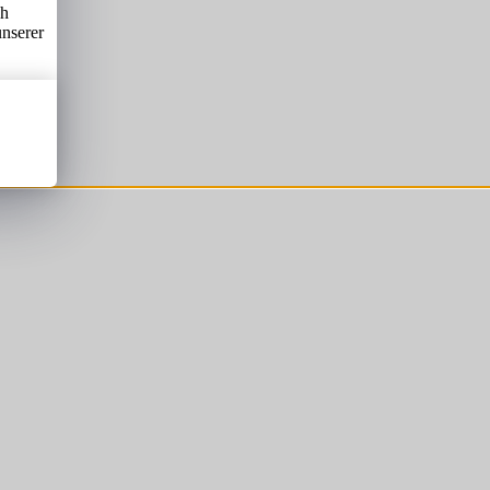
ch
unserer