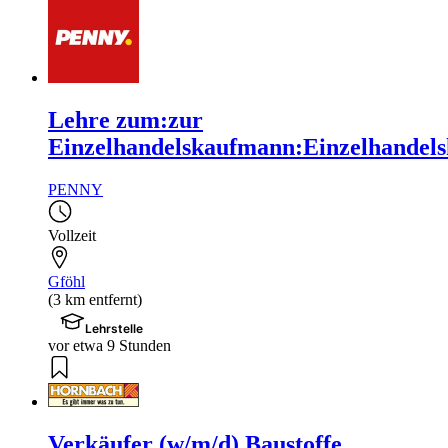
Lehre zum:zur
Einzelhandelskaufmann:Einzelhandels
PENNY
Vollzeit
Gföhl
(3 km entfernt)
Lehrstelle
vor etwa 9 Stunden
Verkäufer (w/m/d) Baustoffe