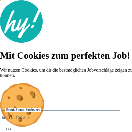
Jobsuche
Mit Cookies zum perfekten Job!
Lebenslauf
Für dich
Brutto-Netto Rechner
Wir nutzen Cookies, um dir die bestmöglichen Jobvorschläge zeigen z
Karriere-Tipps
können.
Inserat schalten
Anmelden
Beruf, Firma, Stichwort
Ort