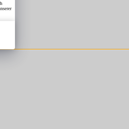
ch
unserer