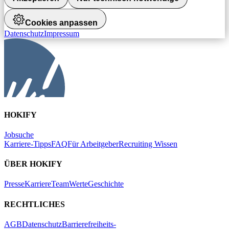
Cookies anpassen
Datenschutz
Impressum
HOKIFY
Jobsuche
Karriere-Tipps
FAQ
Für Arbeitgeber
Recruiting Wissen
ÜBER HOKIFY
Presse
Karriere
Team
Werte
Geschichte
RECHTLICHES
AGB
Datenschutz
Barrierefreiheits-