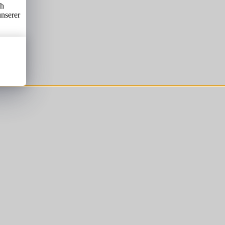
ch
unserer