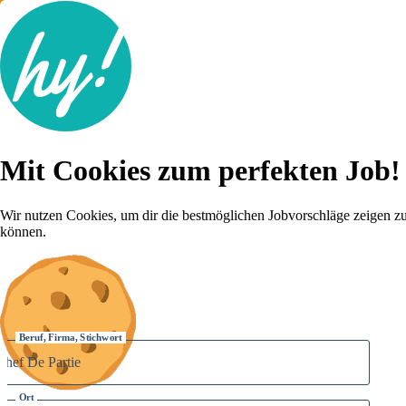
Jobsuche
Mit Cookies zum perfekten Job!
Lebenslauf
Für dich
Brutto-Netto Rechner
Wir nutzen Cookies, um dir die bestmöglichen Jobvorschläge zeigen z
Karriere-Tipps
können.
Inserat schalten
Anmelden
Beruf, Firma, Stichwort
Ort