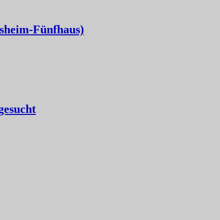
fsheim-Fünfhaus)
gesucht