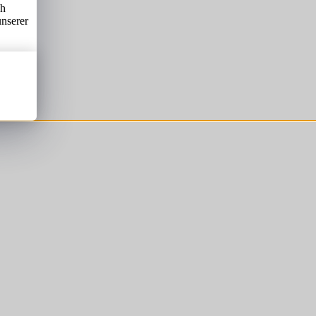
ch
unserer