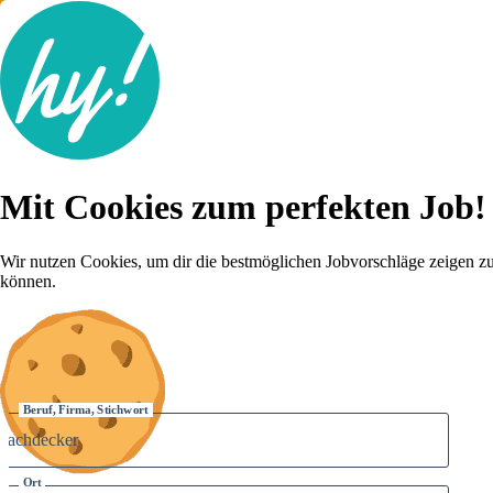
Jobsuche
Mit Cookies zum perfekten Job!
Lebenslauf
Für dich
Brutto-Netto Rechner
Wir nutzen Cookies, um dir die bestmöglichen Jobvorschläge zeigen z
Karriere-Tipps
können.
Inserat schalten
Anmelden
Beruf, Firma, Stichwort
Ort