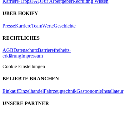
Karriere-Tipps
FAQ
Für Arbeitgeber
Recruiting Wissen
ÜBER HOKIFY
Presse
Karriere
Team
Werte
Geschichte
RECHTLICHES
AGB
Datenschutz
Barrierefreiheits-
erklärung
Impressum
Cookie Einstellungen
BELIEBTE BRANCHEN
Einkauf
Einzelhandel
Fahrzeugtechnik
Gastronomie
Installateur
UNSERE PARTNER