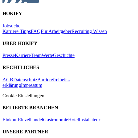
HOKIFY
Jobsuche
Karriere-Tipps
FAQ
Für Arbeitgeber
Recruiting Wissen
ÜBER HOKIFY
Presse
Karriere
Team
Werte
Geschichte
RECHTLICHES
AGB
Datenschutz
Barrierefreiheits-
erklärung
Impressum
Cookie Einstellungen
BELIEBTE BRANCHEN
Einkauf
Einzelhandel
Gastronomie
Hotel
Installateur
UNSERE PARTNER