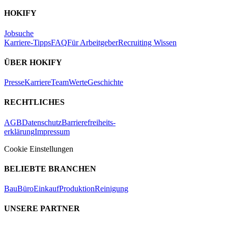
HOKIFY
Jobsuche
Karriere-Tipps
FAQ
Für Arbeitgeber
Recruiting Wissen
ÜBER HOKIFY
Presse
Karriere
Team
Werte
Geschichte
RECHTLICHES
AGB
Datenschutz
Barrierefreiheits-
erklärung
Impressum
Cookie Einstellungen
BELIEBTE BRANCHEN
Bau
Büro
Einkauf
Produktion
Reinigung
UNSERE PARTNER