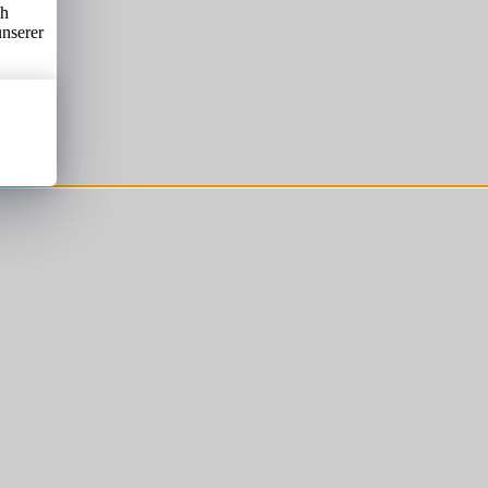
ch
unserer