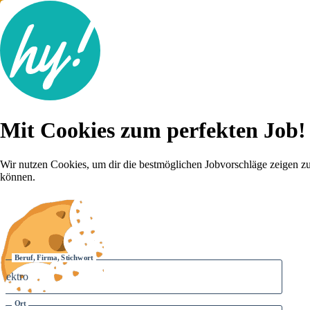
Jobsuche
Mit Cookies zum perfekten Job!
Lebenslauf
Für dich
Brutto-Netto Rechner
Wir nutzen Cookies, um dir die bestmöglichen Jobvorschläge zeigen z
Karriere-Tipps
können.
Inserat schalten
Anmelden
Beruf, Firma, Stichwort
Ort