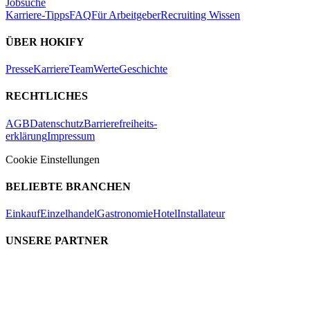
Jobsuche
Karriere-Tipps
FAQ
Für Arbeitgeber
Recruiting Wissen
ÜBER HOKIFY
Presse
Karriere
Team
Werte
Geschichte
RECHTLICHES
AGB
Datenschutz
Barrierefreiheits-
erklärung
Impressum
Cookie Einstellungen
BELIEBTE BRANCHEN
Einkauf
Einzelhandel
Gastronomie
Hotel
Installateur
UNSERE PARTNER