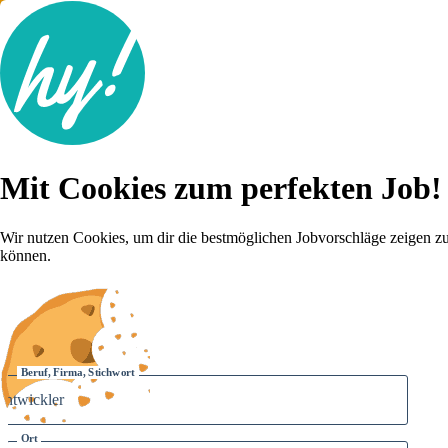
Jobsuche
Mit Cookies zum perfekten Job!
Lebenslauf
Für dich
Brutto-Netto Rechner
Wir nutzen Cookies, um dir die bestmöglichen Jobvorschläge zeigen z
Karriere-Tipps
können.
Inserat schalten
Anmelden
Beruf, Firma, Stichwort
Ort