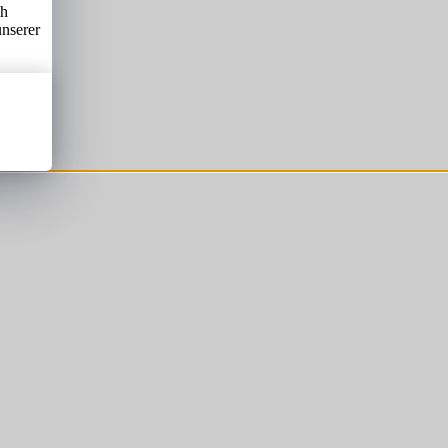
ch
unserer