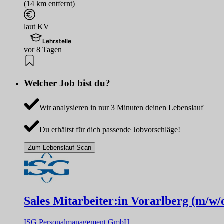
(14 km entfernt)
laut KV
Lehrstelle
vor 8 Tagen
Welcher Job bist du?
Wir analysieren in nur 3 Minuten deinen Lebenslauf
Du erhältst für dich passende Jobvorschläge!
Zum Lebenslauf-Scan
Sales Mitarbeiter:in Vorarlberg (m/w/
ISG Personalmanagement GmbH