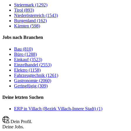
Steiermark (1292)
Tirol (893)
Niederösterreich (1543)
Burgenland (162)
Kärnten (598)
Jobs nach Branchen
Bau (810)
Büro (1288)
Einkauf (3523)
Einzelhandel (2553)
Elektro (1158)
Fahrzeugtechnik (1261)
Gastronomie (2060)
Geringfügig (309)
Deine letzten Suchen
ERP in Villach (Bezirk Villach-Innere Stadt) (1)
Dein Profil.
Deine Jobs.