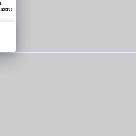
ch
unserer