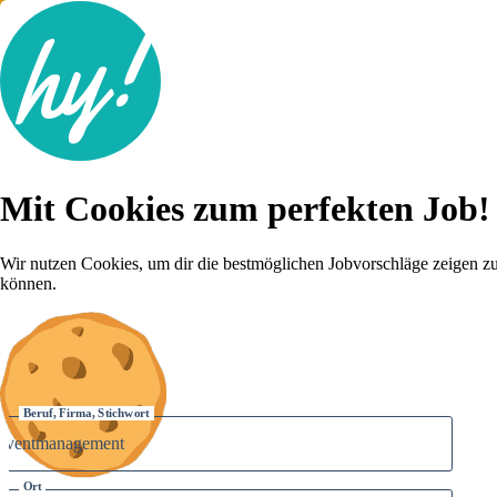
Jobsuche
Mit Cookies zum perfekten Job!
Lebenslauf
Für dich
Brutto-Netto Rechner
Wir nutzen Cookies, um dir die bestmöglichen Jobvorschläge zeigen z
Karriere-Tipps
können.
Inserat schalten
Anmelden
Beruf, Firma, Stichwort
Ort