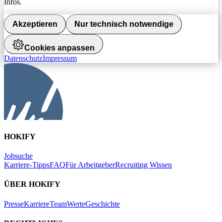
Infos.
Akzeptieren
Nur technisch notwendige
Cookies anpassen
Datenschutz
Impressum
HOKIFY
Jobsuche
Karriere-Tipps
FAQ
Für Arbeitgeber
Recruiting Wissen
ÜBER HOKIFY
Presse
Karriere
Team
Werte
Geschichte