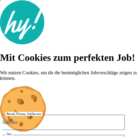
Jobsuche
Mit Cookies zum perfekten Job!
Lebenslauf
Für dich
Brutto-Netto Rechner
Wir nutzen Cookies, um dir die bestmöglichen Jobvorschläge zeigen z
Karriere-Tipps
können.
Inserat schalten
Anmelden
Beruf, Firma, Stichwort
Ort