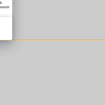
ch
unserer