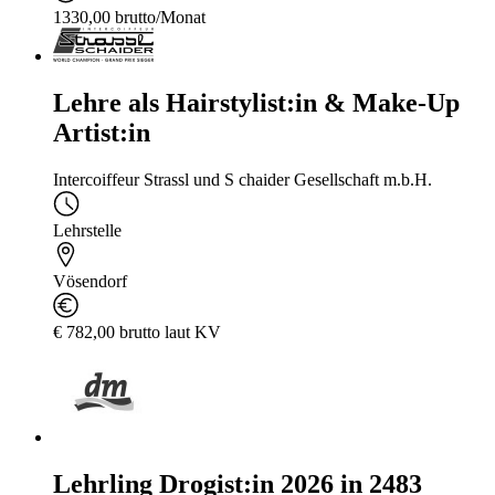
1330,00 brutto/Monat
Lehre als Hairstylist:in & Make-Up
Artist:in
Intercoiffeur Strassl und S chaider Gesellschaft m.b.H.
Lehrstelle
Vösendorf
€ 782,00 brutto laut KV
Lehrling Drogist:in 2026 in 2483