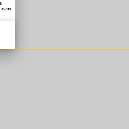
ch
unserer