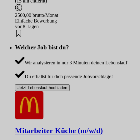
(15 km entfernt)
2500,00 brutto/Monat
Einfache Bewerbung
vor 8 Tagen
Welcher Job bist du?
Wir analysieren in nur 3 Minuten deinen Lebenslauf
Du erhältst für dich passende Jobvorschläge!
Jetzt Lebenslauf hochladen
Mitarbeiter Küche (m/w/d)