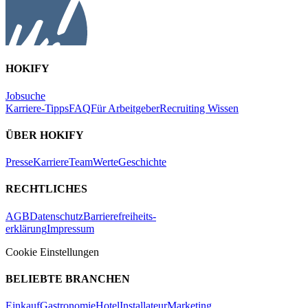
HOKIFY
Jobsuche
Karriere-Tipps
FAQ
Für Arbeitgeber
Recruiting Wissen
ÜBER HOKIFY
Presse
Karriere
Team
Werte
Geschichte
RECHTLICHES
AGB
Datenschutz
Barrierefreiheits-
erklärung
Impressum
Cookie Einstellungen
BELIEBTE BRANCHEN
Einkauf
Gastronomie
Hotel
Installateur
Marketing