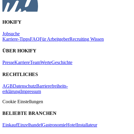
HOKIFY
Jobsuche
Karriere-Tipps
FAQ
Für Arbeitgeber
Recruiting Wissen
ÜBER HOKIFY
Presse
Karriere
Team
Werte
Geschichte
RECHTLICHES
AGB
Datenschutz
Barrierefreiheits-
erklärung
Impressum
Cookie Einstellungen
BELIEBTE BRANCHEN
Einkauf
Einzelhandel
Gastronomie
Hotel
Installateur