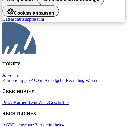
Cookies anpassen
Datenschutz
Impressum
HOKIFY
Jobsuche
Karriere-Tipps
FAQ
Für Arbeitgeber
Recruiting Wissen
ÜBER HOKIFY
Presse
Karriere
Team
Werte
Geschichte
RECHTLICHES
AGB
Datenschutz
Barrierefreiheits-