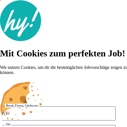
Jobsuche
Mit Cookies zum perfekten Job!
Lebenslauf
Für dich
Brutto-Netto Rechner
Wir nutzen Cookies, um dir die bestmöglichen Jobvorschläge zeigen z
Karriere-Tipps
können.
Inserat schalten
Anmelden
Beruf, Firma, Stichwort
Ort