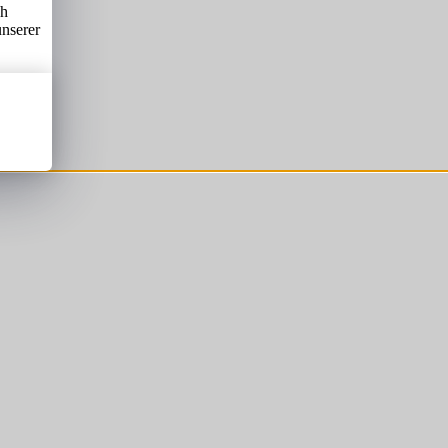
ch
unserer