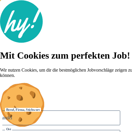
Jobsuche
Mit Cookies zum perfekten Job!
Lebenslauf
Für dich
Brutto-Netto Rechner
Wir nutzen Cookies, um dir die bestmöglichen Jobvorschläge zeigen z
Karriere-Tipps
können.
Inserat schalten
Anmelden
Beruf, Firma, Stichwort
Ort