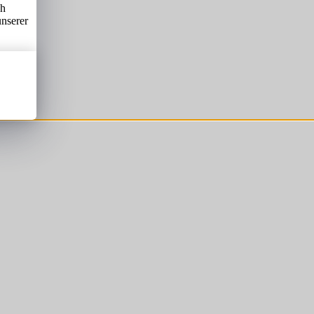
ch
unserer