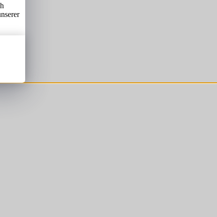
ch
unserer