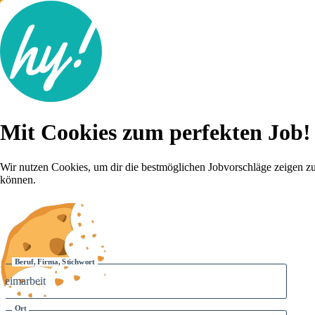
Jobsuche
Mit Cookies zum perfekten Job!
Lebenslauf
Für dich
Brutto-Netto Rechner
Wir nutzen Cookies, um dir die bestmöglichen Jobvorschläge zeigen z
Karriere-Tipps
können.
Inserat schalten
Anmelden
Beruf, Firma, Stichwort
Ort