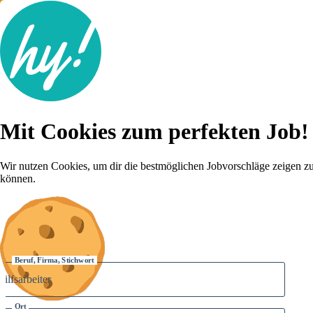
Jobsuche
Mit Cookies zum perfekten Job!
Lebenslauf
Für dich
Brutto-Netto Rechner
Wir nutzen Cookies, um dir die bestmöglichen Jobvorschläge zeigen z
Karriere-Tipps
können.
Inserat schalten
Anmelden
Beruf, Firma, Stichwort
Ort