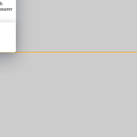
ch
unserer