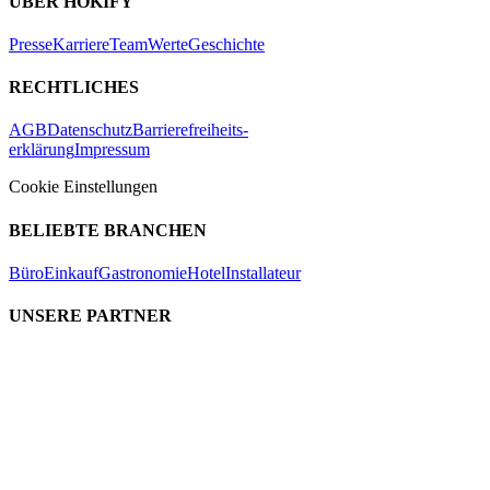
ÜBER HOKIFY
Presse
Karriere
Team
Werte
Geschichte
RECHTLICHES
AGB
Datenschutz
Barrierefreiheits-
erklärung
Impressum
Cookie Einstellungen
BELIEBTE BRANCHEN
Büro
Einkauf
Gastronomie
Hotel
Installateur
UNSERE PARTNER