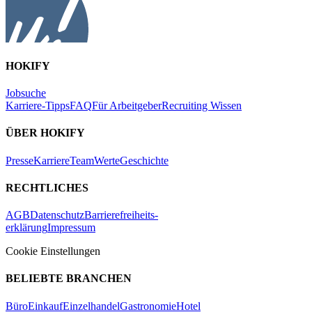
HOKIFY
Jobsuche
Karriere-Tipps
FAQ
Für Arbeitgeber
Recruiting Wissen
ÜBER HOKIFY
Presse
Karriere
Team
Werte
Geschichte
RECHTLICHES
AGB
Datenschutz
Barrierefreiheits-
erklärung
Impressum
Cookie Einstellungen
BELIEBTE BRANCHEN
Büro
Einkauf
Einzelhandel
Gastronomie
Hotel