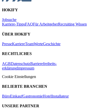
HOKIFY
Jobsuche
Karriere-Tipps
FAQ
Für Arbeitgeber
Recruiting Wissen
ÜBER HOKIFY
Presse
Karriere
Team
Werte
Geschichte
RECHTLICHES
AGB
Datenschutz
Barrierefreiheits-
erklärung
Impressum
Cookie Einstellungen
BELIEBTE BRANCHEN
Büro
Einkauf
Gastronomie
Hotel
Installateur
UNSERE PARTNER