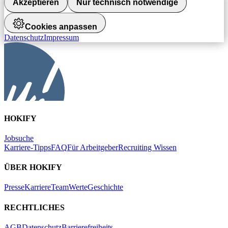
Akzeptieren
Nur technisch notwendige
Cookies anpassen
Datenschutz
Impressum
HOKIFY
Jobsuche
Karriere-Tipps
FAQ
Für Arbeitgeber
Recruiting Wissen
ÜBER HOKIFY
Presse
Karriere
Team
Werte
Geschichte
RECHTLICHES
AGB
Datenschutz
Barrierefreiheits-