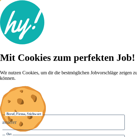
Jobsuche
Mit Cookies zum perfekten Job!
Lebenslauf
Für dich
Brutto-Netto Rechner
Wir nutzen Cookies, um dir die bestmöglichen Jobvorschläge zeigen z
Karriere-Tipps
können.
Inserat schalten
Anmelden
Beruf, Firma, Stichwort
Ort