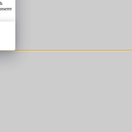
ch
unserer