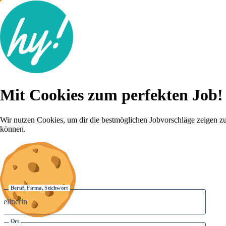
Jobsuche
Mit Cookies zum perfekten Job!
Lebenslauf
Für dich
Brutto-Netto Rechner
Wir nutzen Cookies, um dir die bestmöglichen Jobvorschläge zeigen z
Karriere-Tipps
können.
Inserat schalten
Anmelden
Beruf, Firma, Stichwort
Ort