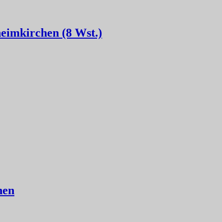
heimkirchen (8 Wst.)
hen