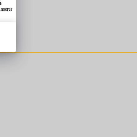
ch
unserer