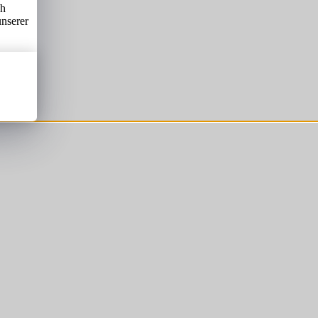
ch
unserer