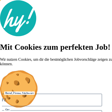
Jobsuche
Mit Cookies zum perfekten Job!
Lebenslauf
Für dich
Brutto-Netto Rechner
Wir nutzen Cookies, um dir die bestmöglichen Jobvorschläge zeigen z
Karriere-Tipps
können.
Inserat schalten
Anmelden
Beruf, Firma, Stichwort
Ort