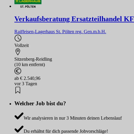
Verkaufsberatung Ersatzteilhandel K
Raiffeisen-Lagerhaus St. Pölten reg. Gen.m.b.H.
Vollzeit
Sitzenberg-Reidling
(10 km entfernt)
ab € 2.540,96
vor 3 Tagen
Welcher Job bist du?
Wir analysieren in nur 3 Minuten deinen Lebenslauf
Du erhältst für dich passende Jobvorschläge!