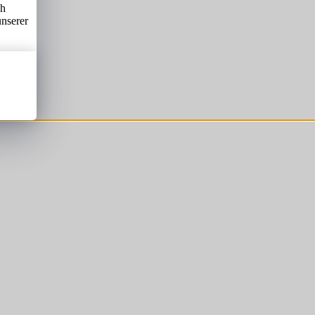
ch
unserer