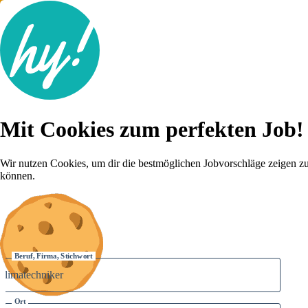
Jobsuche
Mit Cookies zum perfekten Job!
Lebenslauf
Für dich
Brutto-Netto Rechner
Wir nutzen Cookies, um dir die bestmöglichen Jobvorschläge zeigen z
Karriere-Tipps
können.
Inserat schalten
Anmelden
Beruf, Firma, Stichwort
Ort