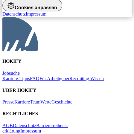
Cookies anpassen
Datenschutz
Impressum
HOKIFY
Jobsuche
Karriere-Tipps
FAQ
Für Arbeitgeber
Recruiting Wissen
ÜBER HOKIFY
Presse
Karriere
Team
Werte
Geschichte
RECHTLICHES
AGB
Datenschutz
Barrierefreiheits-
erklärung
Impressum