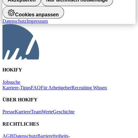
Cookies anpassen
Datenschutz
Impressum
HOKIFY
Jobsuche
Karriere-Tipps
FAQ
Für Arbeitgeber
Recruiting Wissen
ÜBER HOKIFY
Presse
Karriere
Team
Werte
Geschichte
RECHTLICHES
AGB
Datenschutz
Barrierefreiheits-