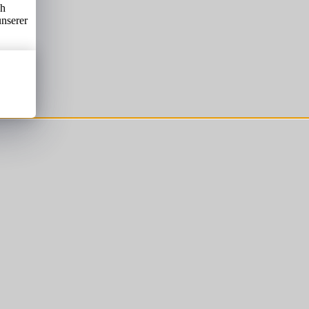
ch
unserer