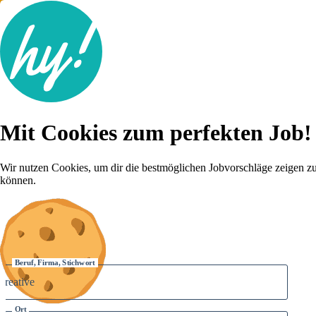
Jobsuche
Mit Cookies zum perfekten Job!
Lebenslauf
Für dich
Brutto-Netto Rechner
Wir nutzen Cookies, um dir die bestmöglichen Jobvorschläge zeigen z
Karriere-Tipps
können.
Inserat schalten
Anmelden
Beruf, Firma, Stichwort
Ort