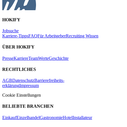
HOKIFY
Jobsuche
Karriere-Tipps
FAQ
Für Arbeitgeber
Recruiting Wissen
ÜBER HOKIFY
Presse
Karriere
Team
Werte
Geschichte
RECHTLICHES
AGB
Datenschutz
Barrierefreiheits-
erklärung
Impressum
Cookie Einstellungen
BELIEBTE BRANCHEN
Einkauf
Einzelhandel
Gastronomie
Hotel
Installateur