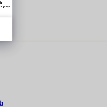
ch
unserer
th