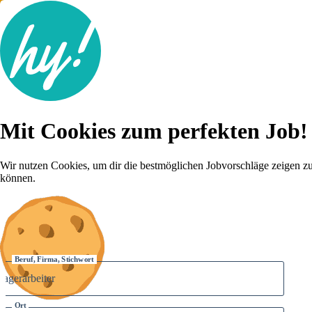
Jobsuche
Mit Cookies zum perfekten Job!
Lebenslauf
Für dich
Brutto-Netto Rechner
Wir nutzen Cookies, um dir die bestmöglichen Jobvorschläge zeigen z
Karriere-Tipps
können.
Inserat schalten
Anmelden
Beruf, Firma, Stichwort
Ort