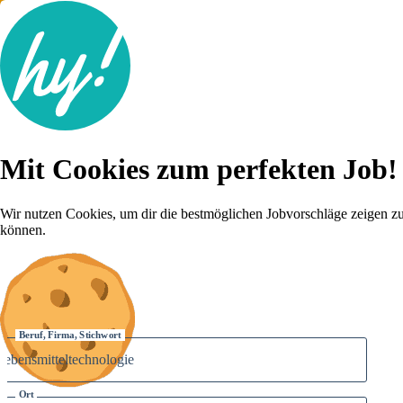
Jobsuche
Mit Cookies zum perfekten Job!
Lebenslauf
Für dich
Brutto-Netto Rechner
Wir nutzen Cookies, um dir die bestmöglichen Jobvorschläge zeigen z
Karriere-Tipps
können.
Inserat schalten
Anmelden
Beruf, Firma, Stichwort
Ort