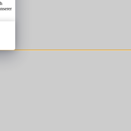
ch
unserer