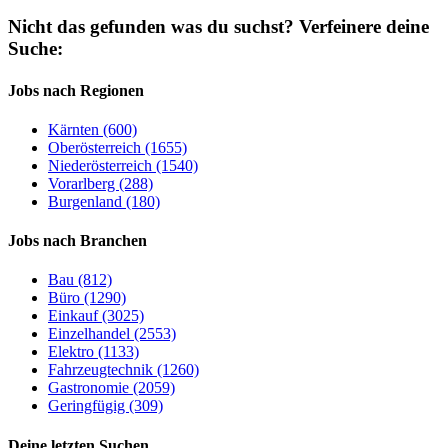
Nicht das gefunden was du suchst?
Verfeinere deine
Suche:
Jobs nach Regionen
Kärnten (600)
Oberösterreich (1655)
Niederösterreich (1540)
Vorarlberg (288)
Burgenland (180)
Jobs nach Branchen
Bau (812)
Büro (1290)
Einkauf (3025)
Einzelhandel (2553)
Elektro (1133)
Fahrzeugtechnik (1260)
Gastronomie (2059)
Geringfügig (309)
Deine letzten Suchen