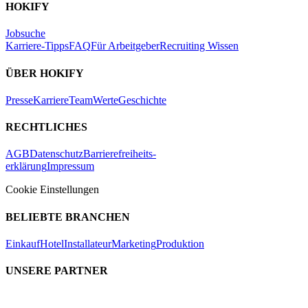
HOKIFY
Jobsuche
Karriere-Tipps
FAQ
Für Arbeitgeber
Recruiting Wissen
ÜBER HOKIFY
Presse
Karriere
Team
Werte
Geschichte
RECHTLICHES
AGB
Datenschutz
Barrierefreiheits-
erklärung
Impressum
Cookie Einstellungen
BELIEBTE BRANCHEN
Einkauf
Hotel
Installateur
Marketing
Produktion
UNSERE PARTNER