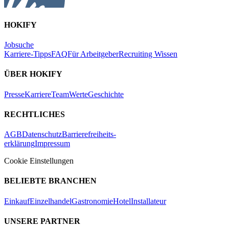
HOKIFY
Jobsuche
Karriere-Tipps
FAQ
Für Arbeitgeber
Recruiting Wissen
ÜBER HOKIFY
Presse
Karriere
Team
Werte
Geschichte
RECHTLICHES
AGB
Datenschutz
Barrierefreiheits-
erklärung
Impressum
Cookie Einstellungen
BELIEBTE BRANCHEN
Einkauf
Einzelhandel
Gastronomie
Hotel
Installateur
UNSERE PARTNER