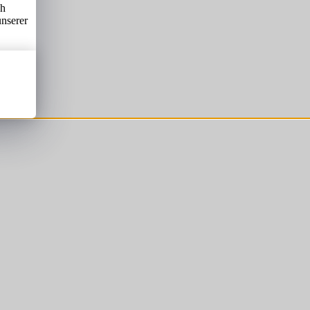
ch
unserer