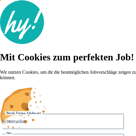
Jobsuche
Mit Cookies zum perfekten Job!
Lebenslauf
Für dich
Brutto-Netto Rechner
Wir nutzen Cookies, um dir die bestmöglichen Jobvorschläge zeigen z
Karriere-Tipps
können.
Inserat schalten
Anmelden
Beruf, Firma, Stichwort
Ort