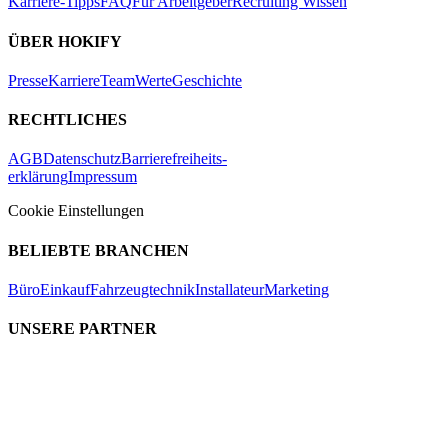
Karriere-Tipps
FAQ
Für Arbeitgeber
Recruiting Wissen
ÜBER HOKIFY
Presse
Karriere
Team
Werte
Geschichte
RECHTLICHES
AGB
Datenschutz
Barrierefreiheits-
erklärung
Impressum
Cookie Einstellungen
BELIEBTE BRANCHEN
Büro
Einkauf
Fahrzeugtechnik
Installateur
Marketing
UNSERE PARTNER